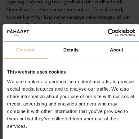
type og tilstand, og hvor godt den blir vedlikeholdt.
Noen keratinbehandlinger inneholder formaldehyd,
som er kjent for å ha helsemessige bekymringer, så det
er viktig å velge behandlinger som er trygge og utføres
av profesjonelle frisører.
I PÅHÅRET er det kun sertifiserte frisører som utfører
Consent
Details
About
denne spesial behandlingen. Det benyttes kun
produkter som er godkjente og av høyeste kvalitet
tilgjengelig på markedet. Det er også viktig å følge opp
This website uses cookies
med riktig hårpleie og vedlikehold for å opprettholde
We use cookies to personalise content and ads, to provide
resultatene over tid. Våre fagutdannede frisører vil gi
social media features and to analyse our traffic. We also
deg veiledning, gode tips og råd om dette.
share information about your use of our site with our social
media, advertising and analytics partners who may
I PÅHÅRET booker vi derfor alltid en konsultasjonstime i
combine it with other information that you’ve provided to
forkant av behandlingen, slik at vi sammen går gjennom
them or that they’ve collected from your use of their
den beste løsningen for deg.
Book en
services.
konsultasjonstime
her på nett, eller gjør konsultasjonen