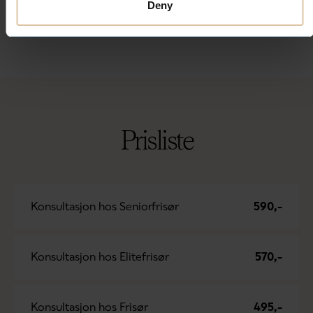
Deny
Prisliste
Konsultasjon hos Seniorfrisør
590,-
Konsultasjon hos Elitefrisør
570,-
Konsultasjon hos Frisør
495,-