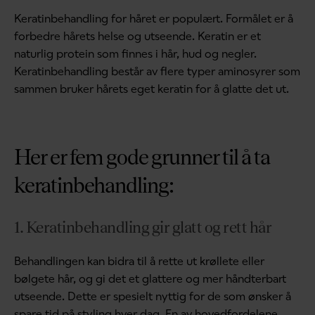
Keratinbehandling for håret er populært. Formålet er å
forbedre hårets helse og utseende. Keratin er et
naturlig protein som finnes i hår, hud og negler.
Keratinbehandling består av flere typer aminosyrer som
sammen bruker hårets eget keratin for å glatte det ut.
Her er fem gode grunner til å ta
keratinbehandling:
1. Keratinbehandling gir glatt og rett hår
Behandlingen kan bidra til å rette ut krøllete eller
bølgete hår, og gi det et glattere og mer håndterbart
utseende. Dette er spesielt nyttig for de som ønsker å
spare tid på styling hver dag. En av hovedfordelene