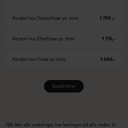
Keratin hos Seniorfrisør pr. time
1 790 ,-
Keratin hos Elitefrisør pr. time
1 715,-
Keratin hos Frisør pr. time
1 490,-
Bestill time
NB! Ikke alle avdelinger har lærlinger på alle nivåer. Er