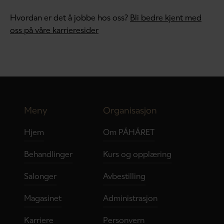
Hvordan er det å jobbe hos oss?
Bli bedre kjent med
oss på våre karrieresider
Meny
Organisasjon
Hjem
Om PÅHÅRET
Behandlinger
Kurs og opplæring
Salonger
Avbestilling
Magasinet
Administrasjon
Karriere
Personvern