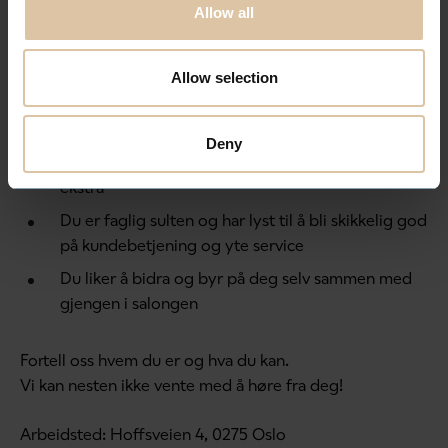
Allow all
Hva håper vi om deg?
Allow selection
Du elsker å få kundene til å skinne
Du trives i et hektisk salongliv
Deny
Du har et skarpt øye for hva som gir det lille
ekstra
Du er faglig sulten og har lyst til å bli skikkelig god
på kundebetjening og yte service
Du liker å bidra og byr på deg selv sammen med
gjengen i salongen
Fortell oss hvem du er og hva du kan.
Vi kan nesten ikke vente med å høre fra deg!
Arbeidsted: Hoffsveien 4, 0275 Oslo