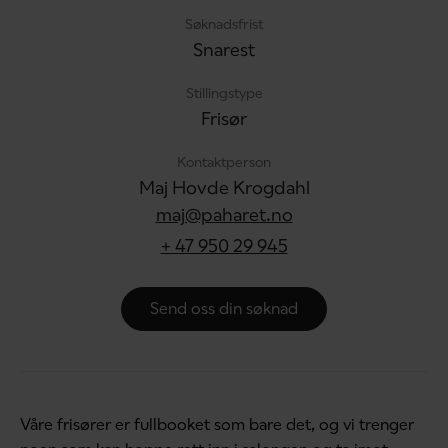
Søknadsfrist
Snarest
Stillingstype
Frisør
Kontaktperson
Maj Hovde Krogdahl
maj@paharet.no
+ 47 950 29 945
Send oss din søknad
Våre frisører er fullbooket som bare det, og vi trenger