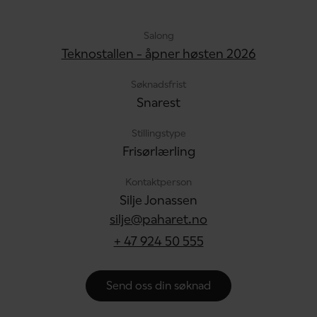
Salong
Teknostallen - åpner høsten 2026
Søknadsfrist
Snarest
Stillingstype
Frisørlærling
Kontaktperson
Silje Jonassen
silje@paharet.no
+ 47 924 50 555
Send oss din søknad