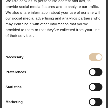
We use cookies to personalise content and ads, to
eget opplæringskontor og administrasjonbygg i
provide social media features and to analyse our traffic.
Sandvika i Bærum og til og med feriehus i Spania!
We also share information about your use of our site with
our social media, advertising and analytics partners who
Vi er en ambisiøs storfamilie med snart 200 personer
may combine it with other information that you’ve
med ekspertise innen allmenn frisørkunnskap,
provided to them or that they’ve collected from your use
brudefrisering og make-up, extension og keratin,
of their services.
krøller og ikke minst flere dyktige colorister. Vår mål er
at du skal kunne
bli best, på din måte!
Consent
Hos oss får du
Necessary
Selection
Muligheten til å finne og utvikle din lidenskap, slik
Preferences
at du kan bli best på det som betyr mest for deg.
Bli best – på din måte.
Statistics
Velge å jobbe med det salongkonseptet som
passer deg best; PÅHÅRET Studio eller
LEAN
Marketing
Studio