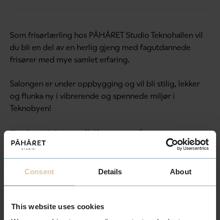
Som frisørlærling hos PÅHÅRET Studio Teknohallen vil
du bli en del av en herlig gjeng med fagutdannede
frisører med mye samlet erfaring.
Salongen er under oppbygging og vil bli stilig, lekker
og flunka ny i vibrerende og spennede miljør i
Teknobyen!
Du kan følge utviklingen og finne mer
informasjon om PÅHÅRET Studio
Teknohallen her
Consent
Details
About
I tillegg til gjengen i salongen vil du være en del av
storfamilien i PÅHÅRET Gruppen som består av snart 21
This website uses cookies
studioer i PÅHÅRET, fem studioer i LEAN konseptet,