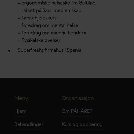
– ergonomiske helsesko fra Gaitline
– rabatt på Sats-medlemskap
– førstehjelpskurs
– foredrag om mental helse
– foredrag om «sunne hender»
– Fysikalske øvelser
Superfresht firmahus i Spania
Meny
Organisasjon
Hjem
Om PÅHÅRET
Behandlinger
Kurs og opplæring