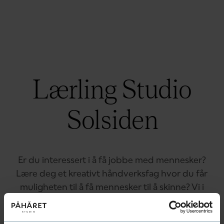
Lærling Studio
Solsiden
Er du interessert i å få jobbe med mennesker?
Lære deg et kreativt håndverksfag hvor du får
muligheten til å få mennesker til å skinne? Vi i
PÅHÅRET Gruppen jobber for å utvikle de beste
frisørene.