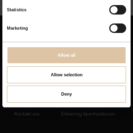
Statistics
Marketing
Meny
Organisasjon
Hjem
Om PÅHÅRET
Allow all
Behandlinger
Kurs og opplæring
Salonger
Avbestilling
Allow selection
Magasinet
Administrasjon
Deny
Karriere
Personvern
Kontakt oss
Erklæring åpenhetsloven