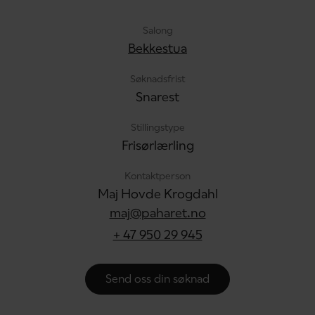
Salong
Bekkestua
Søknadsfrist
Snarest
Stillingstype
Frisørlærling
Kontaktperson
Maj Hovde Krogdahl
maj@paharet.no
+ 47 950 29 945
Send oss din søknad