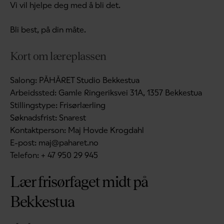
Vi vil hjelpe deg med å bli det.
Bli best, på din måte.
Kort om læreplassen
Salong:
PÅHÅRET Studio Bekkestua
Arbeidssted:
Gamle Ringeriksvei 31A, 1357 Bekkestua
Stillingstype:
Frisørlærling
Søknadsfrist:
Snarest
Kontaktperson:
Maj Hovde Krogdahl
E-post:
maj@paharet.no
Telefon:
+ 47 950 29 945
Lær frisørfaget midt på
Bekkestua