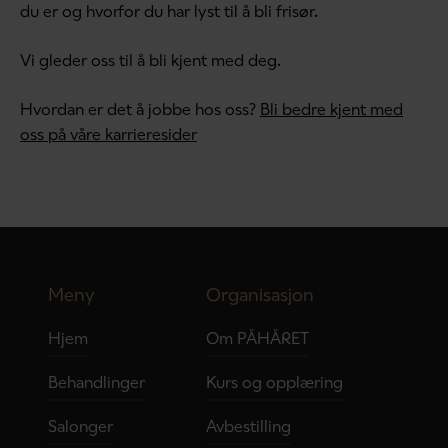
du er og hvorfor du har lyst til å bli frisør.
Vi gleder oss til å bli kjent med deg.
Hvordan er det å jobbe hos oss?
Bli bedre kjent med
oss på våre karrieresider
Meny
Organisasjon
Hjem
Om PÅHÅRET
Behandlinger
Kurs og opplæring
Salonger
Avbestilling