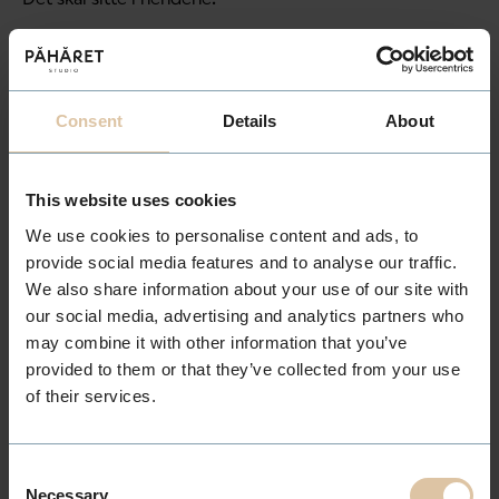
Du får lov til å være under
Consent
Details
About
utvikling
This website uses cookies
Noe kommer du til å få til raskt.
We use cookies to personalise content and ads, to
provide social media features and to analyse our traffic.
Andre ting krever flere forsøk.
We also share information about your use of our site with
our social media, advertising and analytics partners who
Det er helt normalt.
may combine it with other information that you’ve
provided to them or that they’ve collected from your use
Som lærling skal du kunne spørre når du er usikker.
of their services.
Be om hjelp.
Consent
Få tilbakemeldinger.
Necessary