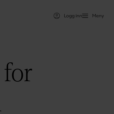
Logg inn
Meny
 for
n