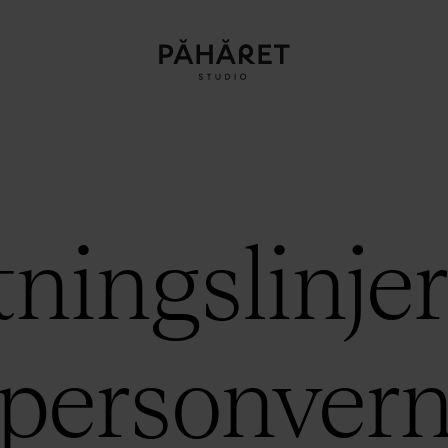
ningslinjer
personver