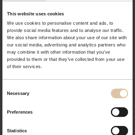
Søknad
This website uses cookies
Søknadstekst
We use cookies to personalise content and ads, to
provide social media features and to analyse our traffic.
We also share information about your use of our site with
our social media, advertising and analytics partners who
may combine it with other information that you’ve
provided to them or that they’ve collected from your use
of their services.
Consent
Necessary
Selection
Valgfritt vedlegg, f.eks CV, attester, vitnemål (maks 5MB)
Preferences
Statistics