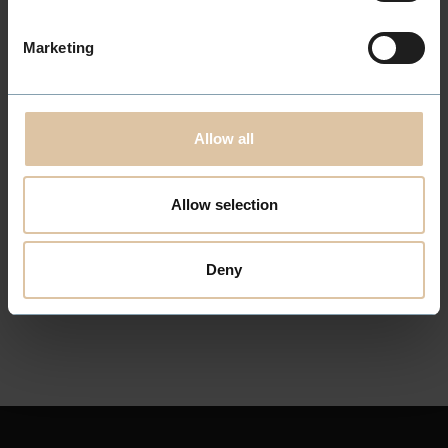
Marketing
PÅHÅRET Gruppen behandler personopplysninger som er
nødvendig for å rekruttere. Det innebærer behandling av
jobbsøknader, informere jobbsøkere om prosessen og
gjennomføre intervjuer
Allow all
Det er ok for meg
Allow selection
Deny