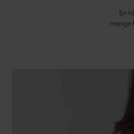
En hå
mange f