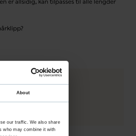
 er allsidig, kan tilpasses til alle lengder
hårklipp?
 halvlangt hår
About
se our traffic. We also share
ers who may combine it with