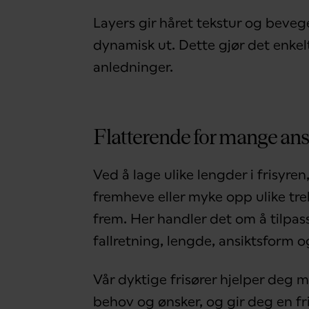
Layers gir håret tekstur og bevegel
dynamisk ut. Dette gjør det enkelt å
anledninger.
Flatterende for mange an
Ved å lage ulike lengder i frisyren
fremheve eller myke opp ulike trekk
frem. Her handler det om å tilpasse
fallretning, lengde, ansiktsform og
Vår dyktige frisører hjelper deg m
behov og ønsker, og gir deg en fri