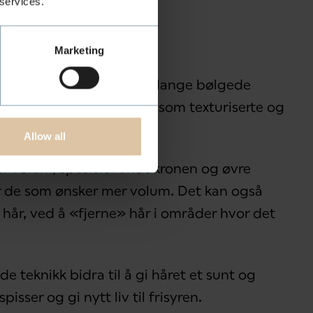
 services.
hår
Marketing
 fra korte, pixie-cut´s til lange bølgede
 oppnå spesielle effekter, som texturiserte og
Allow all
mer volum, spesielt rundt kronen og øvre
or de som ønsker mer volum. Det kan også
t hår, ved å «fjerne» hår i områder hvor det
e teknikk bidra til å gi håret et sunt og
pisser og gi nytt liv til frisyren.