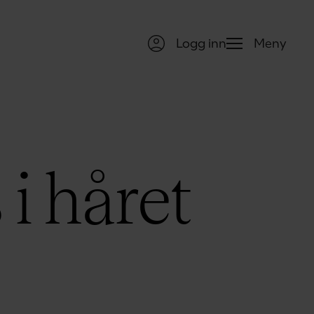
Logg inn
Meny
 i håret