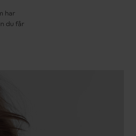
om har
n du får