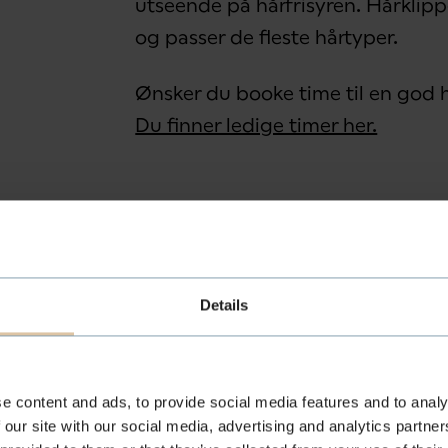
utseende på hårfrisyren. Hårklippen
og passer de fleste hårtyper.
Ønsker du booke time til en god 
Du finner ledige timer her.
Hårklipp for langt eller
Details
Se behandlinger
e content and ads, to provide social media features and to analy
 our site with our social media, advertising and analytics partn