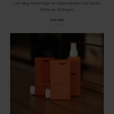
Lær deg «layering» av hårprodukter, for bedre
effekt av stylingen.
Les mer