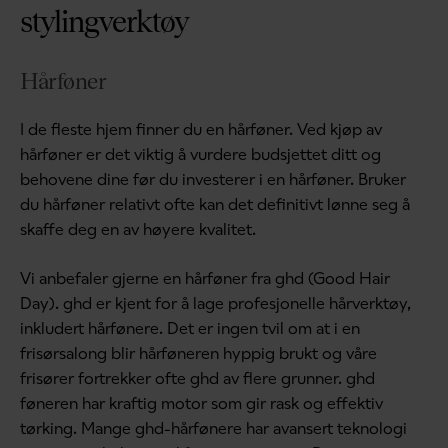
stylingverktøy
Hårføner
I de fleste hjem finner du en hårføner. Ved kjøp av
hårføner er det viktig å vurdere budsjettet ditt og
behovene dine før du investerer i en hårføner. Bruker
du hårføner relativt ofte kan det definitivt lønne seg å
skaffe deg en av høyere kvalitet.
Vi anbefaler gjerne en hårføner fra ghd (Good Hair
Day). ghd er kjent for å lage profesjonelle hårverktøy,
inkludert hårfønere. Det er ingen tvil om at i en
frisørsalong blir hårføneren hyppig brukt og våre
frisører fortrekker ofte ghd av flere grunner. ghd
føneren har kraftig motor som gir rask og effektiv
tørking. Mange ghd-hårfønere har avansert teknologi