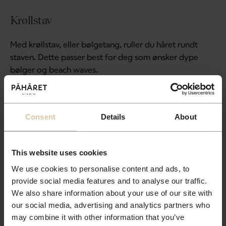
Krøllstav
Med krøllstav, eller bølgetang, ruller du håret rundt
staven. Dette passer best for deg som ønsker dype
bølger og beach waves.
Consent
Details
About
This website uses cookies
“
Å
j
o
b
b
e
m
e
d
h
å
r
e
r
We use cookies to personalise content and ads, to
a
r
k
i
t
e
k
t
u
r
m
e
d
e
t
provide social media features and to analyse our traffic.
We also share information about your use of our site with
m
e
n
n
e
s
k
e
l
i
g
e
l
e
m
e
n
t
”
our social media, advertising and analytics partners who
may combine it with other information that you’ve