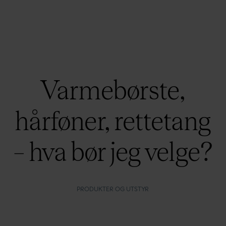
Varmebørste,
hårføner, rettetang
– hva bør jeg velge?
PRODUKTER OG UTSTYR